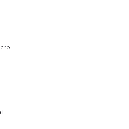
 che
l