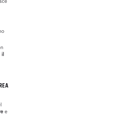
sce
no
on
il
REA
l
re
e