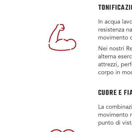
TONIFICAZ
In acqua lavo
resistenza na
movimento di
Nei nostri R
alterna eserc
attrezzi, per
corpo in m
CUORE E FI
La combinazi
movimento r
punto di vist