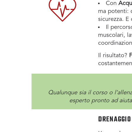
Con
Acqu
ma potenti: 
sicurezza. E o
Il percor
muscolari, l
coordinazion
Il risultato?
F
costantement
Qualunque sia il corso o l’alle
esperto pronto ad aiutar
DRENAGGIO