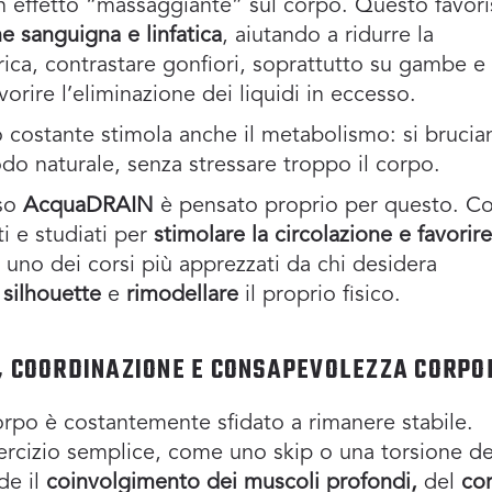
n effetto “massaggiante” sul corpo. Questo favori
ne sanguigna e linfatica
, aiutando a ridurre la
rica, contrastare gonfiori, soprattutto su gambe e
rire l’eliminazione dei liquidi in eccesso.
 costante stimola anche il metabolismo: si brucia
odo naturale, senza stressare troppo il corpo.
so
AcquaDRAIN
è pensato proprio per questo. C
ti e studiati per
stimolare la circolazione e favorire 
è uno dei corsi più apprezzati da chi desidera
 silhouette
e
rimodellare
il proprio fisico.
O, COORDINAZIONE E CONSAPEVOLEZZA CORPO
corpo è costantemente sfidato a rimanere stabile.
rcizio semplice, come uno skip o una torsione de
de il
coinvolgimento dei muscoli profondi,
del
co