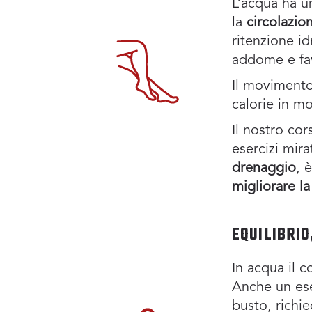
L’acqua ha u
la
circolazio
ritenzione id
addome e favo
Il movimento
calorie in m
Il nostro cor
esercizi mira
drenaggio
, 
migliorare la
EQUILIBRI
In acqua il 
Anche un ese
busto, richie