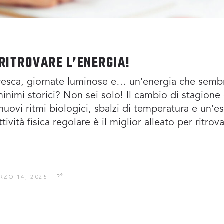
RITROVARE L’ENERGIA!
fresca, giornate luminose e… un’energia che sembra
inimi storici? Non sei solo! Il cambio di stagione 
 nuovi ritmi biologici, sbalzi di temperatura e un’
tività fisica regolare è il miglior alleato per ritrov
RZO 14, 2025