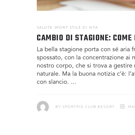
SALUTE
SPORT
STILE DI VITA
CAMBIO DI STAGIONE: COME 
La bella stagione porta con sé aria 
spossato, con la concentrazione ai m
nostro corpo, che si trova a gestire
naturale. Ma la buona notizia c’è: l’at
con slancio.
BY
SPORTPIÙ CLUB RESORT
MA