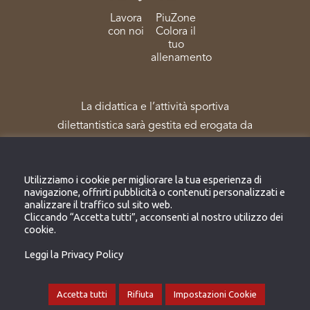
Lavora
PiuZone
con noi
Colora il
tuo
allenamento
La didattica e l’attività sportiva
dilettantistica sarà gestita ed erogata da
Sportpiù Salute e Benessere Società
Sportiva Dilettantistica – reg. Coni N.
Utilizziamo i cookie per migliorare la tua esperienza di
172303
navigazione, offrirti pubblicità o contenuti personalizzati e
analizzare il traffico sul sito web.
Cliccando “Accetta tutti”, acconsenti al nostro utilizzo dei
cookie.
Leggi la Privacy Policy
SITO WEB PER LA PROPAGANDA
ATTIVITA’ FISICA DIDATTICA SPORTIVA
Accetta tutti
Rifiuta
Impostazioni Cookie
DILETTANTISTICA