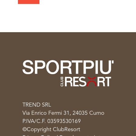
di
lasciare
vuoto
questo
campo.
TREND SRL
Via Enrico Fermi 31, 24035 Curno
P.IVA/C.F. 03593530169
©Copyright ClubResort