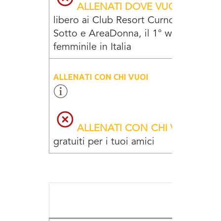
ALLENATI DOVE VUOI
Accesso
libero ai Club Resort Curno, Cenate
Sotto e AreaDonna, il 1° wellness club
femminile in Italia
ALLENATI CON CHI VUOI
ALLENATI CON CHI VUOI
3 invi
gratuiti per i tuoi amici
RES