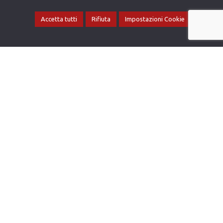
Accetta tutti
Rifiuta
Impostazioni Cookie
Acqua – Calore – Vapore –
Riposo: sono i
4 elementi
che
caratterizzano quest’area esclusiva
del Club Resort.
Sapientemente mixati sotto la
guida esperta dei nostri
Maestri
del Benessere
, porteranno al tuo
corpo benefici reali.