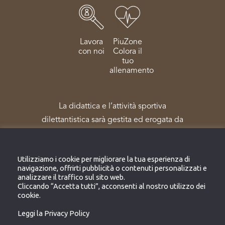
Lavora
PiuZone
con noi
Colora il
tuo
allenamento
La didattica e l’attività sportiva
dilettantistica sarà gestita ed erogata da
Sportpiù Salute e Benessere Società
Sportiva Dilettantistica – reg. Coni N.
Utilizziamo i cookie per migliorare la tua esperienza di
172303
navigazione, offrirti pubblicità o contenuti personalizzati e
analizzare il traffico sul sito web.
Cliccando “Accetta tutti”, acconsenti al nostro utilizzo dei
cookie.
Leggi la Privacy Policy
SITO WEB PER LA PROPAGANDA