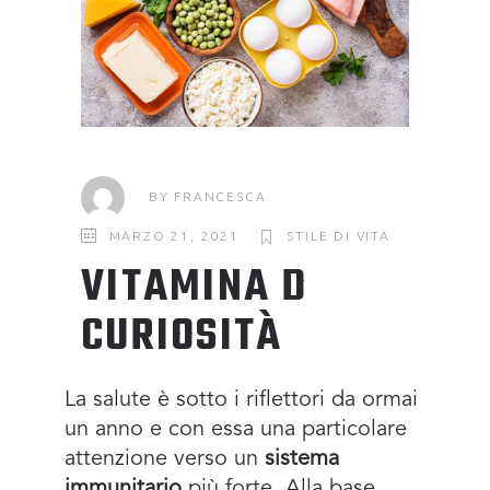
BY
FRANCESCA
MARZO 21, 2021
STILE DI VITA
VITAMINA D
CURIOSITÀ
La salute è sotto i riflettori da ormai
un anno e con essa una particolare
attenzione verso un
sistema
immunitario
più forte. Alla base