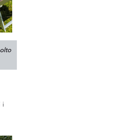
olto
 i