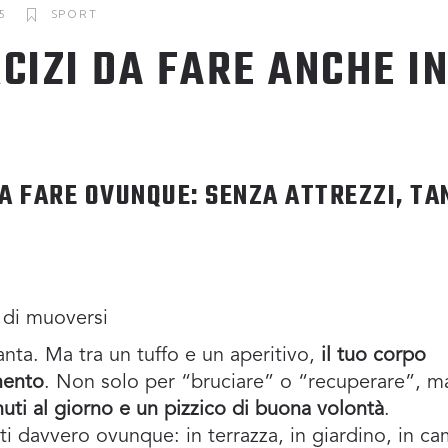
5
SPORT
CIZI DA FARE ANCHE I
DA FARE OVUNQUE: SENZA ATTREZZI, TA
 di muoversi
anta. Ma tra un tuffo e un aperitivo,
il tuo corpo
mento
. Non solo per “bruciare” o “recuperare”, m
uti al giorno e un pizzico di buona volontà
.
rti davvero ovunque: in terrazza, in giardino, in c