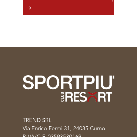
TREND SRL
Via Enrico Fermi 31, 24035 Curno
P.IVA/C.F. 03593530169