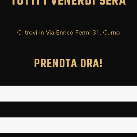
TUTTI I VENERDÌ SERA
Ci trovi in Via Enrico Fermi 31, Curno
PRENOTA ORA!